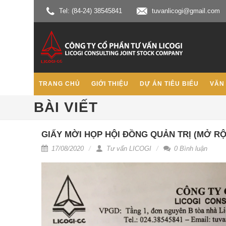
Tel: (84-24) 38545841
tuvanlicogi@gmail.com
TRANG CHỦ
GIỚI THIỆU
DỰ ÁN TIÊU BIỂU
VĂN
BÀI VIẾT
GIẤY MỜI HỌP HỘI ĐỒNG QUẢN TRỊ (MỞ R
17/08/2020
Tư vấn LICOGI
0 Bình luận