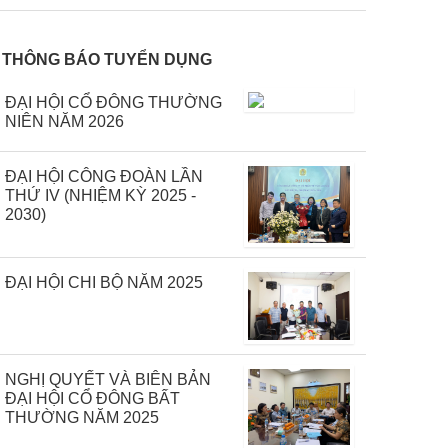
THÔNG BÁO TUYỂN DỤNG
ĐẠI HỘI CỔ ĐÔNG THƯỜNG
NIÊN NĂM 2026
ĐẠI HỘI CÔNG ĐOÀN LẦN
THỨ IV (NHIỆM KỲ 2025 -
2030)
ĐẠI HỘI CHI BỘ NĂM 2025
NGHỊ QUYẾT VÀ BIÊN BẢN
ĐẠI HỘI CỔ ĐÔNG BẤT
THƯỜNG NĂM 2025