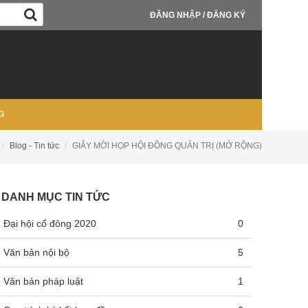
ĐĂNG NHẬP / ĐĂNG KÝ
G
Blog - Tin tức
GIẤY MỜI HỌP HỘI ĐỒNG QUẢN TRỊ (MỞ RỘNG)
DANH MỤC TIN TỨC
Đại hội cổ đông 2020
0
Văn bản nội bộ
5
Văn bản pháp luật
1