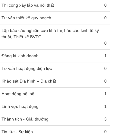
Thi công xây lắp và nội thất
0
Tư vấn thiết kế quy hoạch
0
Lập báo cáo nghiên cứu khả thi, báo cáo kinh tế kỹ
thuật, Thiết kế BVTC
0
Đăng kí kinh doanh
1
Tư vấn hoạt động điện lực
0
Khảo sát Địa hình – Địa chất
0
Hoạt động nội bộ
1
Lĩnh vực hoạt động
1
Thành tích - Giải thưởng
3
Tin tức - Sự kiện
0