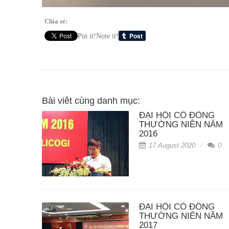
Chia sẻ:
Pin it!
Note it!
Bài viêt cùng danh mục:
ĐẠI HỘI CỔ ĐÔNG
THƯỜNG NIÊN NĂM
2016
17 August 2020
0
ĐẠI HỘI CỔ ĐÔNG
THƯỜNG NIÊN NĂM
2017