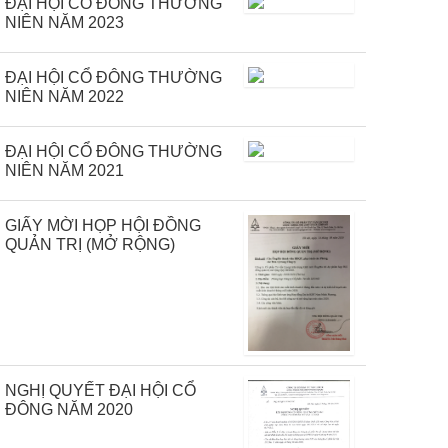
ĐẠI HỘI CỔ ĐÔNG THƯỜNG
NIÊN NĂM 2023
ĐẠI HỘI CỔ ĐÔNG THƯỜNG
NIÊN NĂM 2022
ĐẠI HỘI CỔ ĐÔNG THƯỜNG
NIÊN NĂM 2021
GIẤY MỜI HỌP HỘI ĐỒNG
QUẢN TRỊ (MỞ RỘNG)
NGHỊ QUYẾT ĐẠI HỘI CỔ
ĐÔNG NĂM 2020