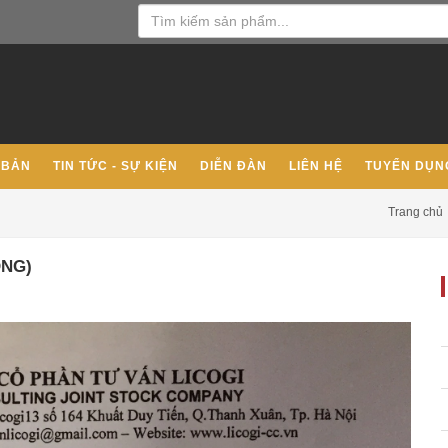
 BẢN
TIN TỨC - SỰ KIỆN
DIỄN ĐÀN
LIÊN HỆ
TUYỂN DỤN
Trang chủ
ỘNG)