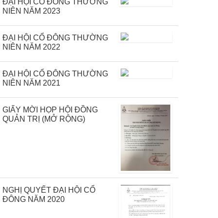
ĐẠI HỘI CỔ ĐÔNG THƯỜNG
NIÊN NĂM 2023
ĐẠI HỘI CỔ ĐÔNG THƯỜNG
NIÊN NĂM 2022
ĐẠI HỘI CỔ ĐÔNG THƯỜNG
NIÊN NĂM 2021
GIẤY MỜI HỌP HỘI ĐỒNG
QUẢN TRỊ (MỞ RỘNG)
NGHỊ QUYẾT ĐẠI HỘI CỔ
ĐÔNG NĂM 2020