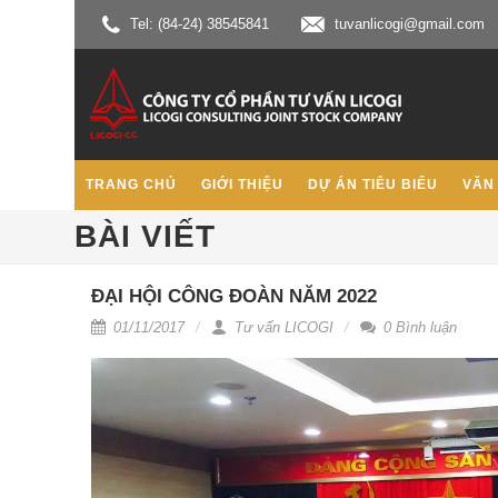
Tel: (84-24) 38545841
tuvanlicogi@gmail.com
TRANG CHỦ
GIỚI THIỆU
DỰ ÁN TIÊU BIỂU
VĂN
BÀI VIẾT
ĐẠI HỘI CÔNG ĐOÀN NĂM 2022
01/11/2017
Tư vấn LICOGI
0 Bình luận