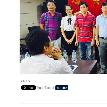
Chia sẻ:
Pin it!
Note it!