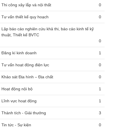
Thi công xây lắp và nội thất
0
Tư vấn thiết kế quy hoạch
0
Lập báo cáo nghiên cứu khả thi, báo cáo kinh tế kỹ
thuật, Thiết kế BVTC
0
Đăng kí kinh doanh
1
Tư vấn hoạt động điện lực
0
Khảo sát Địa hình – Địa chất
0
Hoạt động nội bộ
1
Lĩnh vực hoạt động
1
Thành tích - Giải thưởng
3
Tin tức - Sự kiện
0