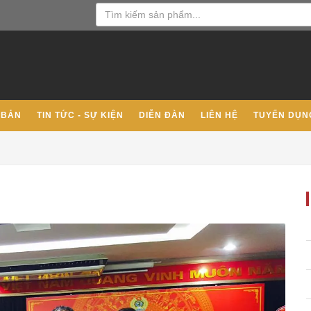
 BẢN
TIN TỨC - SỰ KIỆN
DIỄN ĐÀN
LIÊN HỆ
TUYỂN DỤN