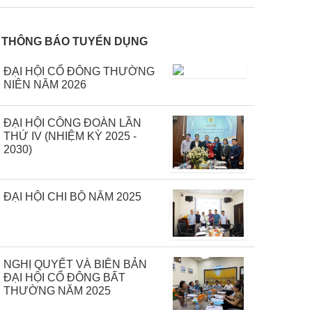
THÔNG BÁO TUYỂN DỤNG
ĐẠI HỘI CỔ ĐÔNG THƯỜNG
NIÊN NĂM 2026
ĐẠI HỘI CÔNG ĐOÀN LẦN
THỨ IV (NHIỆM KỲ 2025 -
2030)
ĐẠI HỘI CHI BỘ NĂM 2025
NGHỊ QUYẾT VÀ BIÊN BẢN
ĐẠI HỘI CỔ ĐÔNG BẤT
THƯỜNG NĂM 2025