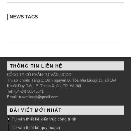
NEWS TAGS
THÔNG TIN LIÊN HỆ
CÔNG TY CỔ PHẦN TƯ VẤN LICOGI
Trụ sở chính: Tầng 1, Đơn nguyên B, Tòa nhà Licogi 13, số 164
Khuất Duy Tiến, P. Thanh Xuân, TP. Hà Nội
Tel: (84-24) 38545841
Email: tuvanlicogi@gmail.com
BÀI VIẾT MỚI NHẤT
Tư vấn thiết kế kiến trúc công trình
Tư vấn thiết kế quy hoạch