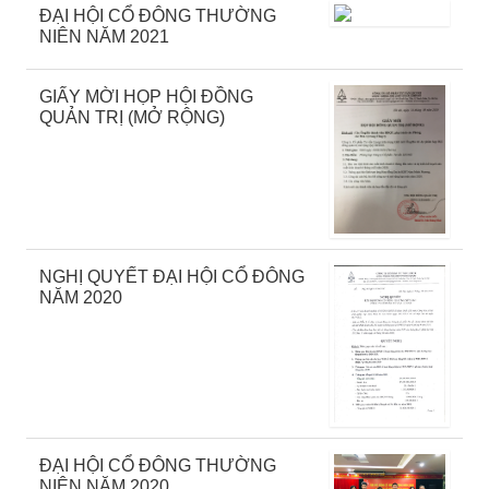
ĐẠI HỘI CỔ ĐÔNG THƯỜNG
NIÊN NĂM 2021
GIẤY MỜI HỌP HỘI ĐỒNG
QUẢN TRỊ (MỞ RỘNG)
NGHỊ QUYẾT ĐẠI HỘI CỔ ĐÔNG
NĂM 2020
ĐẠI HỘI CỔ ĐÔNG THƯỜNG
NIÊN NĂM 2020