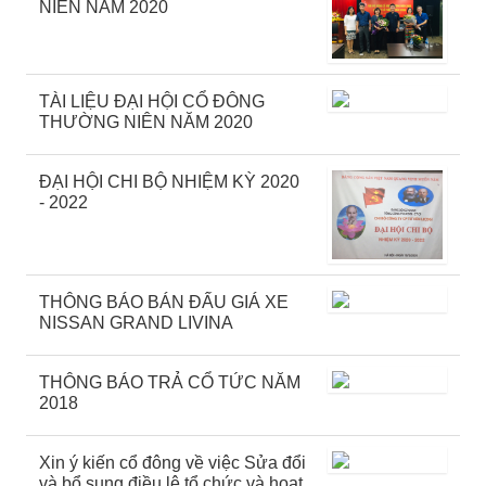
NIÊN NĂM 2020
TÀI LIỆU ĐẠI HỘI CỔ ĐÔNG
THƯỜNG NIÊN NĂM 2020
ĐẠI HỘI CHI BỘ NHIỆM KỲ 2020
- 2022
THÔNG BÁO BÁN ĐẤU GIÁ XE
NISSAN GRAND LIVINA
THÔNG BÁO TRẢ CỔ TỨC NĂM
2018
Xin ý kiến cổ đông về việc Sửa đổi
và bổ sung điều lệ tổ chức và hoạt