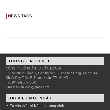
NEWS TAGS
THÔNG TIN LIÊN HỆ
CÔNG TY CỔ PHẦN TƯ VẤN LICOGI
Trụ sở chính: Tầng 1, Đơn nguyên B, Tòa nhà Licogi 13, số 164
Khuất Duy Tiến, P. Thanh Xuân, TP. Hà Nội
Tel: (84-24) 38545841
Email: tuvanlicogi@gmail.com
BÀI VIẾT MỚI NHẤT
Tư vấn thiết kế kiến trúc công trình