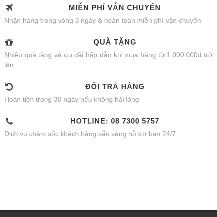
MIỄN PHÍ VẪN CHUYỂN
Nhận hàng trong vòng 3 ngày & hoàn toàn miễn phí vận chuyển
QUÀ TẶNG
Nhiều quà tặng và ưu đãi hấp dẫn khi mua hàng từ 1.000.000đ trở
lên.
ĐỔI TRẢ HÀNG
Hoàn tiền trong 30 ngày nếu không hài lòng
HOTLINE: 08 7300 5757
Dịch vụ chăm sóc khách hàng sẵn sàng hỗ trợ bạn 24/7